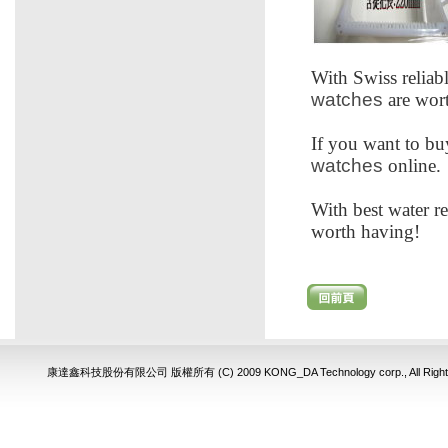
With Swiss reliab
watches
are wor
If you want to bu
watches
online.
With best water re
worth having!
康達鑫科技股份有限公司 版權所有 (C) 2009 KONG_DA Technology corp., All 